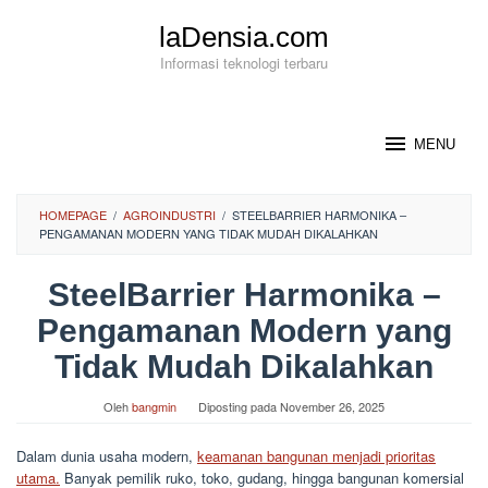
Loncat
laDensia.com
ke
konten
Informasi teknologi terbaru
MENU
HOMEPAGE
/
AGROINDUSTRI
/
STEELBARRIER HARMONIKA –
PENGAMANAN MODERN YANG TIDAK MUDAH DIKALAHKAN
SteelBarrier Harmonika –
Pengamanan Modern yang
Tidak Mudah Dikalahkan
Oleh
bangmin
Diposting pada
November 26, 2025
Dalam dunia usaha modern,
keamanan bangunan menjadi prioritas
utama.
Banyak pemilik ruko, toko, gudang, hingga bangunan komersial