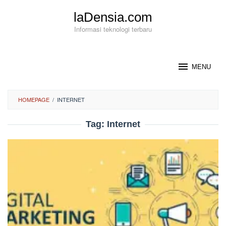
Loncat
laDensia.com
ke
konten
Informasi teknologi terbaru
MENU
HOMEPAGE
/
INTERNET
Tag:
Internet