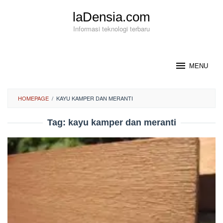
Loncat
laDensia.com
ke
konten
Informasi teknologi terbaru
MENU
HOMEPAGE
/
KAYU KAMPER DAN MERANTI
Tag:
kayu kamper dan meranti