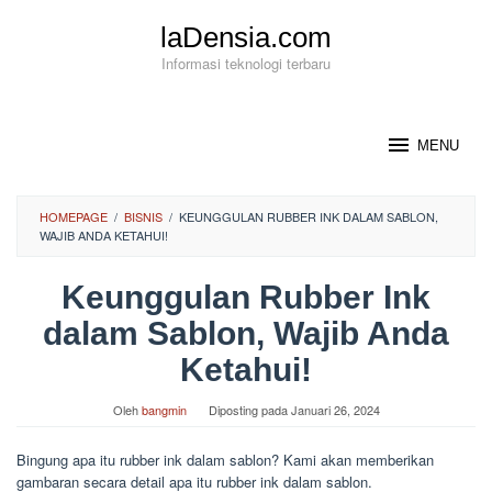
Loncat
laDensia.com
ke
konten
Informasi teknologi terbaru
MENU
HOMEPAGE
/
BISNIS
/
KEUNGGULAN RUBBER INK DALAM SABLON,
WAJIB ANDA KETAHUI!
Keunggulan Rubber Ink
dalam Sablon, Wajib Anda
Ketahui!
Oleh
bangmin
Diposting pada
Januari 26, 2024
Bingung apa itu rubber ink dalam sablon? Kami akan memberikan
gambaran secara detail apa itu rubber ink dalam sablon.