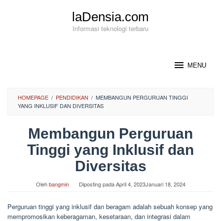
Loncat
laDensia.com
ke
konten
Informasi teknologi terbaru
MENU
HOMEPAGE
/
PENDIDIKAN
/
MEMBANGUN PERGURUAN TINGGI
YANG INKLUSIF DAN DIVERSITAS
Membangun Perguruan
Tinggi yang Inklusif dan
Diversitas
Oleh
bangmin
Diposting pada
April 4, 2023
Januari 18, 2024
Perguruan tinggi yang inklusif dan beragam adalah sebuah konsep yang
mempromosikan keberagaman, kesetaraan, dan integrasi dalam