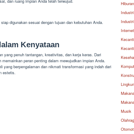
sai, dan ruang impian Anda telah terwujud.
Hiburan
Industri
Industri
er siap digunakan sesuai dengan tujuan dan kebutuhan Anda.
Internet
Kecant
dalam Kenyataan
Kecant
an yang penuh tantangan, kreativitas, dan kerja keras. Dari
Keseha
kah memainkan peran penting dalam mewujudkan impian Anda.
Komput
li yang berpengalaman dan nikmati transformasi yang indah dari
 estetis.
Konstru
Lingku
Makan
Makan
Musik
Olahra
Otomoti