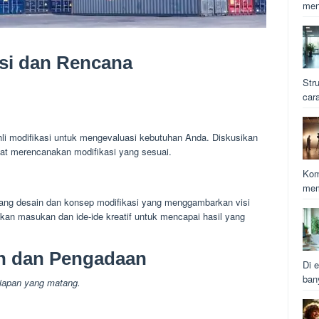
men
si dan Rencana
Str
car
hli modifikasi untuk mengevaluasi kebutuhan Anda. Diskusikan
apat merencanakan modifikasi yang sesuai.
Kom
mem
cang desain dan konsep modifikasi yang menggambarkan visi
kan masukan dan ide-ide kreatif untuk mencapai hasil yang
an dan Pengadaan
Di e
ban
iapan yang matang.