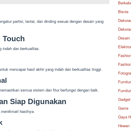
Berkeb
Bisnis
Dekora
ngatur partisi, lantai, dan dinding sesuai dengan desain yang
Dekora
g Touch
Desain
Elektro
 indah dan berkualitas.
Fashio
Fashio
ntuk mencapai hasil akhir yang indah dan berkualitas tinggi.
Fotogra
al
Furnitu
memastikan semua sistem dan fitur berfungsi dengan baik.
Furnitu
Gadget
dan Siap Digunakan
Game
a menikmati hasilnya.
Gaya H
k
Hewan