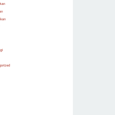
ikan
an
akan
i
gi
gorized