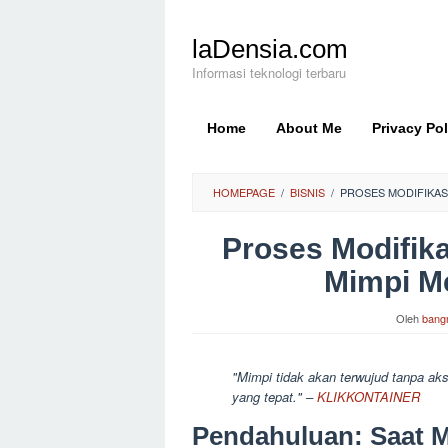
Loncat
ke
laDensia.com
konten
Informasi teknologi terbaru
Home
About Me
Privacy Pol
HOMEPAGE
/
BISNIS
/
PROSES MODIFIKAS
Proses Modifik
Mimpi M
Oleh
bang
"Mimpi tidak akan terwujud tanpa aks
yang tepat." –
KLIKKONTAINER
Pendahuluan: Saat 