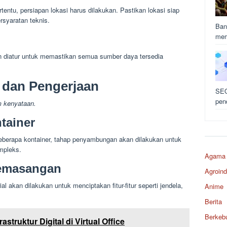
rtentu, persiapan lokasi harus dilakukan. Pastikan lokasi siap
syaratan teknis.
Ban
mem
an diatur untuk memastikan semua sumber daya tersedia
 dan Pengerjaan
SEO
pen
m kenyataan.
tainer
eberapa kontainer, tahap penyambungan akan dilakukan untuk
mpleks.
Agama
emasangan
Agroind
akan dilakukan untuk menciptakan fitur-fitur seperti jendela,
Anime
Berita
Berkeb
struktur Digital di Virtual Office