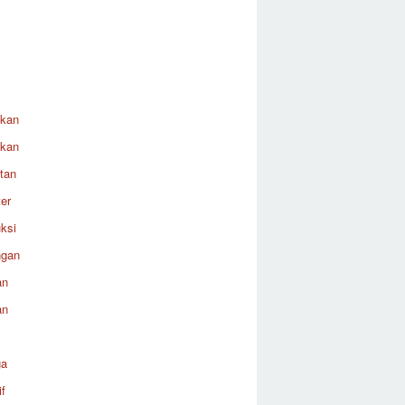
ikan
ikan
tan
er
ksi
ngan
an
an
ga
f