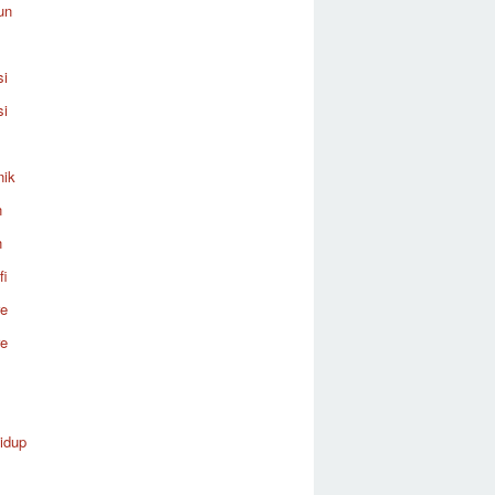
un
si
si
nik
n
n
fi
re
re
idup