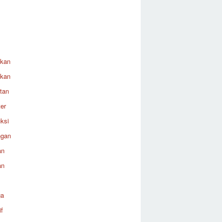
ikan
ikan
tan
er
ksi
ngan
an
an
ga
f