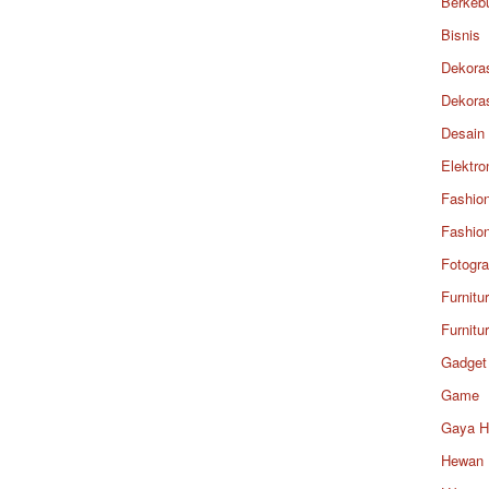
Berkeb
Bisnis
Dekora
Dekora
Desain
Elektro
Fashio
Fashio
Fotogra
Furnitu
Furnitu
Gadget
Game
Gaya H
Hewan