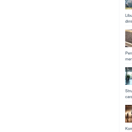
Lib
dim
Pen
men
Str
car
Kom