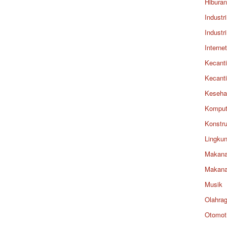
Hiburan
Industri
Industri
Internet
Kecant
Kecant
Keseha
Komput
Konstru
Lingku
Makan
Makan
Musik
Olahra
Otomoti