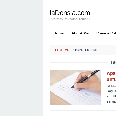
Loncat
ke
laDensia.com
konten
Informasi teknologi terbaru
Home
About Me
Privacy Pol
HOMEPAGE
/
PSIKOTES CPMI
Ta
Apa
unt
Oleh
b
Bagi s
eKTKL
sanga