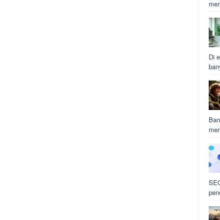
mem
Di e
ban
Ban
mem
SEO
pen