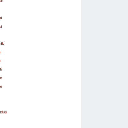
un
si
si
nik
n
n
fi
re
re
idup