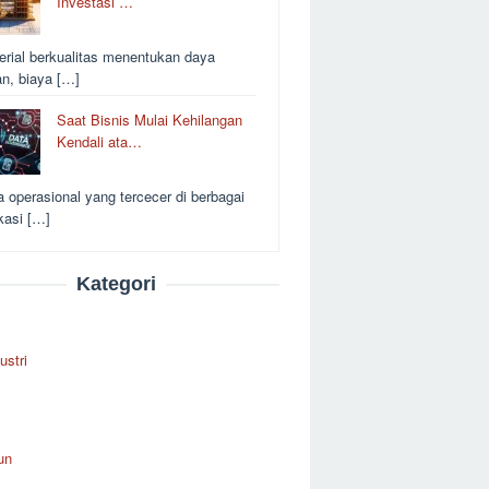
Investasi …
erial berkualitas menentukan daya
an, biaya […]
Saat Bisnis Mulai Kehilangan
Kendali ata…
a operasional yang tercecer di berbagai
kasi […]
Kategori
ustri
un