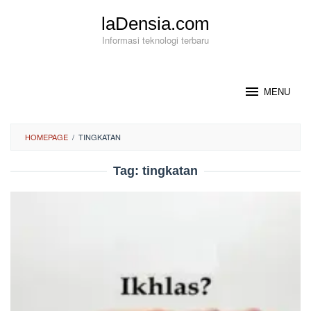
Loncat
laDensia.com
ke
konten
Informasi teknologi terbaru
MENU
HOMEPAGE
/
TINGKATAN
Tag:
tingkatan