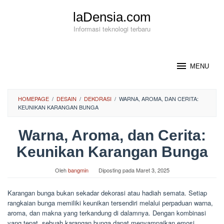
Loncat
laDensia.com
ke
konten
Informasi teknologi terbaru
MENU
HOMEPAGE
/
DESAIN
/
DEKORASI
/
WARNA, AROMA, DAN CERITA:
KEUNIKAN KARANGAN BUNGA
Warna, Aroma, dan Cerita:
Keunikan Karangan Bunga
Oleh
bangmin
Diposting pada
Maret 3, 2025
Karangan bunga bukan sekadar dekorasi atau hadiah semata. Setiap
rangkaian bunga memiliki keunikan tersendiri melalui perpaduan warna,
aroma, dan makna yang terkandung di dalamnya. Dengan kombinasi
yang tepat, sebuah karangan bunga dapat menyampaikan emosi,