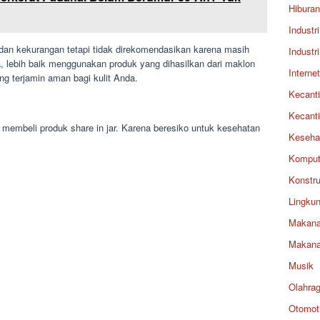
Hiburan
Industri
n dan kekurangan tetapi tidak direkomendasikan karena masih
Industri
, lebih baik menggunakan produk yang dihasilkan dari maklon
Internet
ng terjamin aman bagi kulit Anda.
Kecant
Kecant
a membeli produk share in jar. Karena beresiko untuk kesehatan
Keseha
Komput
Konstru
Lingku
Makan
Makan
Musik
Olahra
Otomoti