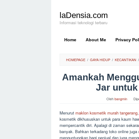
Loncat
ke
laDensia.com
konten
Informasi teknologi terbaru
Home
About Me
Privacy Pol
HOMEPAGE
/
GAYA HIDUP
/
KECANTIKAN
/
Amankah Menggu
Jar untuk
Oleh
bangmin
Dip
Menurut
maklon kosmetik murah tangerang
kosmetik dikhususkan untuk para kaum haw
mempercantik diri. Apalagi di zaman sekar
banyak. Bahkan terkadang toko online juga
menguntungkan bagi penjual dan juga meng