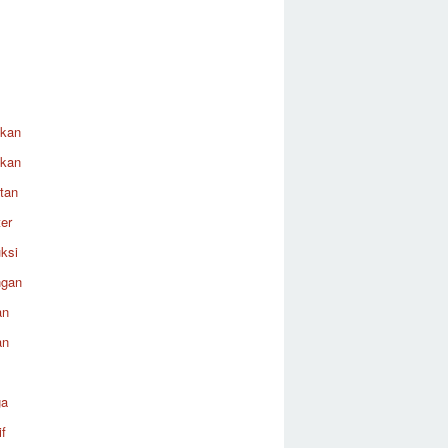
ikan
ikan
tan
er
ksi
ngan
an
an
ga
f