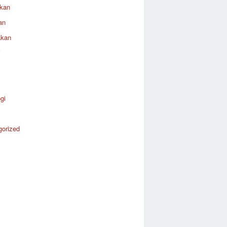
ikan
an
akan
i
gi
gorized