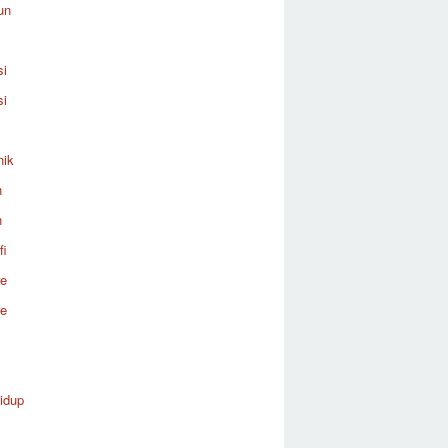
un
si
si
nik
n
n
fi
re
re
idup