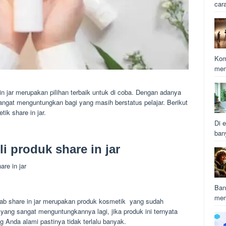
car
Kom
mem
 jar merupakan pilihan terbaik untuk di coba. Dengan adanya
angat menguntungkan bagi yang masih berstatus pelajar. Berikut
ik share in jar.
Di e
ban
i produk share in jar
are in jar
Ban
mem
ebab share in jar merupakan produk kosmetik yang sudah
 yang sangat menguntungkannya lagi, jika produk ini ternyata
g Anda alami pastinya tidak terlalu banyak.