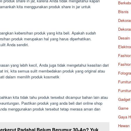
 produk share in jar, karena Anda tidak mengetahui kapan
Berkeb
 amankah kita menggunakan produk share in jar untuk
Bisnis
Dekora
Dekora
bangkan kebersihan produk yang kita beli. Apakah sudah
Desain
ersihan produk merupakan hal yang harus diperhatikan.
lit Anda sendiri.
Elektro
Fashio
Fashio
asan yang lebih kecil, Anda juga tidak mengetahui keaslian dari
saat ini, kita semua sulit membedakan produk yang original atau
Fotogra
-hati dalam memilih produk kosmetik
Furnitu
Furnitu
 bahkan kita tidak tahu produk tersebut dicampur bahan lain atau
Gadget
keuntungan. Pastikan produk yang anda beli dari online shop
Game
 Anda menggunakan produk tersebut tetap merasa aman dan
Gaya H
Hewan
Berkerut Padahal Belum Berumur 30-An? Yuk