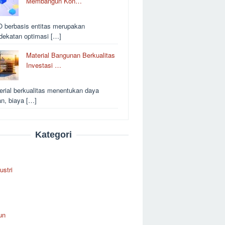
Membangun Kon…
 berbasis entitas merupakan
dekatan optimasi […]
Material Bangunan Berkualitas
Investasi …
erial berkualitas menentukan daya
an, biaya […]
Kategori
ustri
un