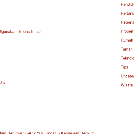
Pendid
Pertani
Petern
Propert
unakan, Bebas Iritasi
Rumah
Taman
Teknolo
Tips
Uncate
tis
Wisata
lum Berumur 30-An? Yuk Hindari 5 Kebiasaan Berikut!