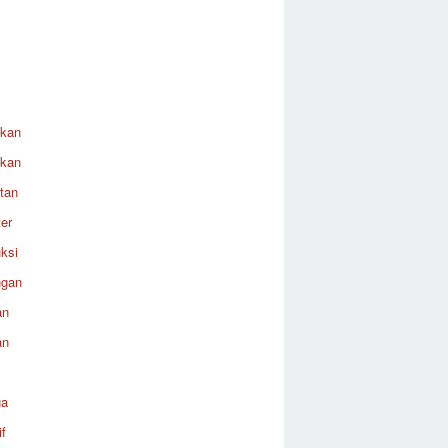
ikan
ikan
tan
er
ksi
ngan
an
an
ga
f