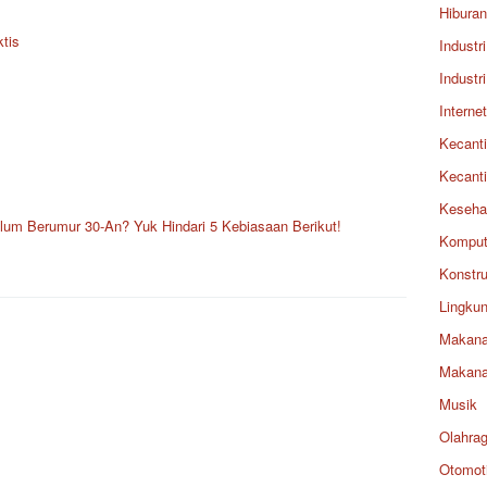
Hiburan
tis
Industri
Industri
Internet
Kecant
Kecant
Keseha
lum Berumur 30-An? Yuk Hindari 5 Kebiasaan Berikut!
Komput
Konstru
Lingku
Makan
Makan
Musik
Olahra
Otomoti