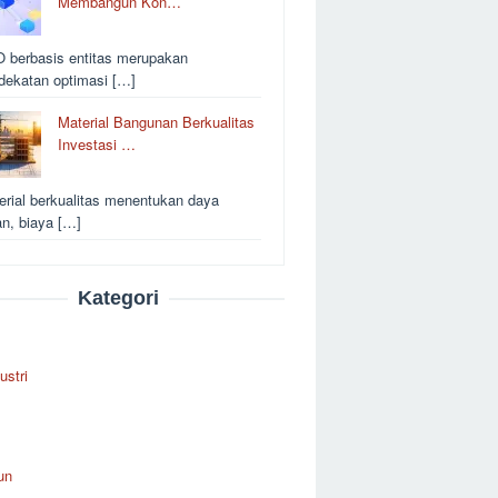
Membangun Kon…
 berbasis entitas merupakan
dekatan optimasi […]
Material Bangunan Berkualitas
Investasi …
erial berkualitas menentukan daya
an, biaya […]
Kategori
ustri
un