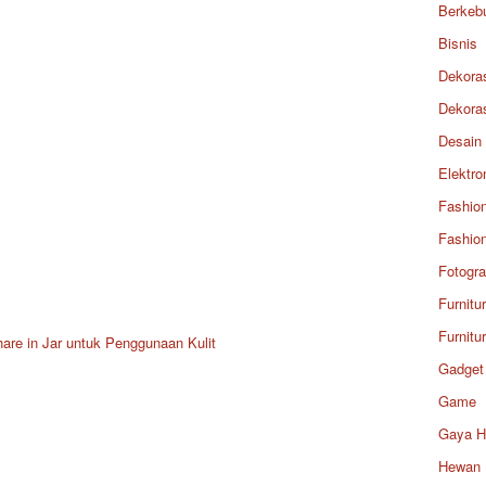
Berkeb
Bisnis
Dekora
Dekora
Desain
Elektro
Fashio
Fashio
Fotogra
Furnitu
Furnitu
e in Jar untuk Penggunaan Kulit
Gadget
Game
Gaya H
Hewan