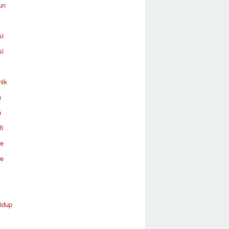
un
si
si
nik
n
n
fi
re
re
idup