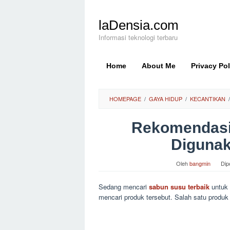
Loncat
ke
laDensia.com
konten
Informasi teknologi terbaru
Home
About Me
Privacy Pol
HOMEPAGE
/
GAYA HIDUP
/
KECANTIKAN
/
Rekomendasi
Digunak
Oleh
bangmin
Dip
Sedang mencari
sabun susu terbaik
untuk 
mencari produk tersebut. Salah satu produ