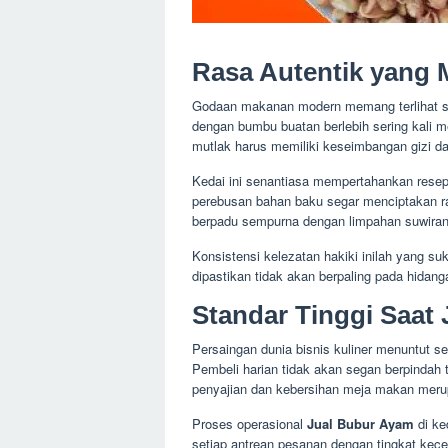
Rasa Autentik yang 
Godaan makanan modern memang terlihat s
dengan bumbu buatan berlebih sering kali 
mutlak harus memiliki keseimbangan gizi da
Kedai ini senantiasa mempertahankan resep
perebusan bahan baku segar menciptakan ra
berpadu sempurna dengan limpahan suwira
Konsistensi kelezatan hakiki inilah yang su
dipastikan tidak akan berpaling pada hidanga
Standar Tinggi Saat
Persaingan dunia bisnis kuliner menuntut s
Pembeli harian tidak akan segan berpindah
penyajian dan kebersihan meja makan meru
Proses operasional
Jual Bubur Ayam
di ke
setiap antrean pesanan dengan tingkat kecep