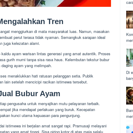
car
Mengalahkan Tren
angat menggiurkan di mata masyarakat luas. Namun, masakan
Kom
membuat perut terasa tidak nyaman. Semangkuk sarapan ideal
mem
n juga kelezatan alami.
 kaldu ayam warisan lintas generasi yang amat autentik. Proses
sa gurih murni tanpa sisa rasa haus. Kelembutan tekstur bubur
n daging ayam yang melimpah.
Di e
kses menaklukkan hati ratusan pelanggan setia. Publik
ban
n lain setelah mencicipi racikan istimewa tersebut.
 Jual Bubur Ayam
etiap pengusaha untuk menyajikan mutu pelayanan terbaik.
 tempat jika mendapat perlakuan yang buruk. Kecepatan
Ban
pakan kunci utama kepuasan para pengunjung.
mem
dai istimewa ini berjalan amat sangat rapi. Pramusaji melayani
atan yang amat tinggi. Sisa piring kotor di atas meja selalu