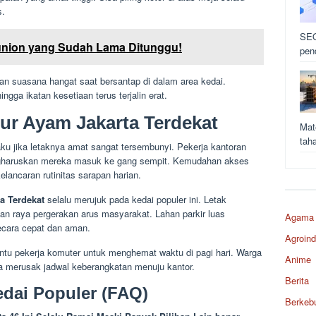
s.
SEO
union yang Sudah Lama Ditunggu!
pen
 suasana hangat saat bersantap di dalam area kedai.
gga ikatan kesetiaan terus terjalin erat.
bur Ayam Jakarta Terdekat
Mat
tah
ku jika letaknya amat sangat tersembunyi. Pekerja kantoran
ngharuskan mereka masuk ke gang sempit. Kemudahan akses
lancaran rutinitas sarapan harian.
a Terdekat
selalu merujuk pada kedai populer ini. Letak
lan raya pergerakan arus masyarakat. Lahan parkir luas
Agama
ecara cepat dan aman.
Agroind
tu pekerja komuter untuk menghemat waktu di pagi hari. Warga
Anime
pa merusak jadwal keberangkatan menuju kantor.
Berita
edai Populer (FAQ)
Berkeb