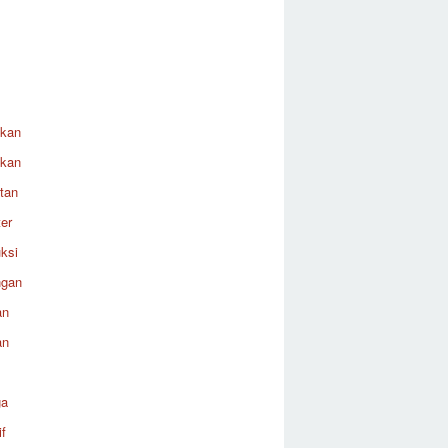
ikan
ikan
tan
er
ksi
ngan
an
an
ga
f