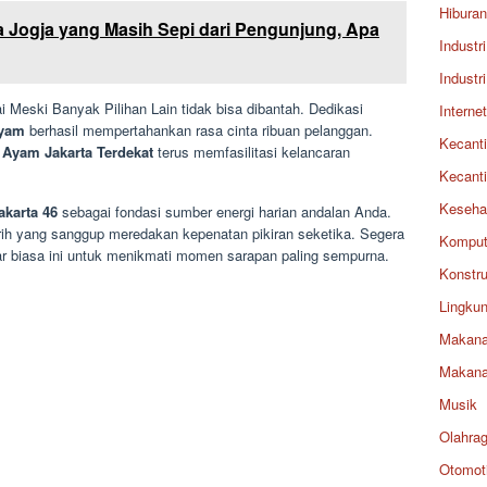
Hiburan
a Jogja yang Masih Sepi dari Pengunjung, Apa
Industri
Industri
 Meski Banyak Pilihan Lain tidak bisa dibantah. Dedikasi
Internet
Ayam
berhasil mempertahankan rasa cinta ribuan pelanggan.
Kecant
 Ayam Jakarta Terdekat
terus memfasilitasi kelancaran
Kecant
Keseha
karta 46
sebagai fondasi sumber energi harian andalan Anda.
ih yang sanggup meredakan kepenatan pikiran seketika. Segera
Komput
r biasa ini untuk menikmati momen sarapan paling sempurna.
Konstru
Lingku
Makan
Makan
Musik
Olahra
Otomoti