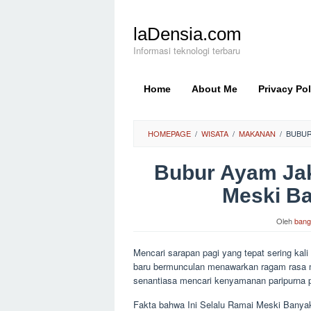
Loncat
ke
laDensia.com
konten
Informasi teknologi terbaru
Home
About Me
Privacy Pol
HOMEPAGE
/
WISATA
/
MAKANAN
/
BUBUR
Bubur Ayam Jaka
Meski Ba
Oleh
bang
Mencari sarapan pagi yang tepat sering kali 
baru bermunculan menawarkan ragam rasa m
senantiasa mencari kenyamanan paripurna p
Fakta bahwa Ini Selalu Ramai Meski Banyak