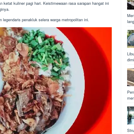
etat kuliner pagi hari. Keistimewaan rasa sarapan hangat ini
ginya.
Men
legendaris penakluk selera warga metropolitan ini.
lan
Lib
dim
Pen
men
Str