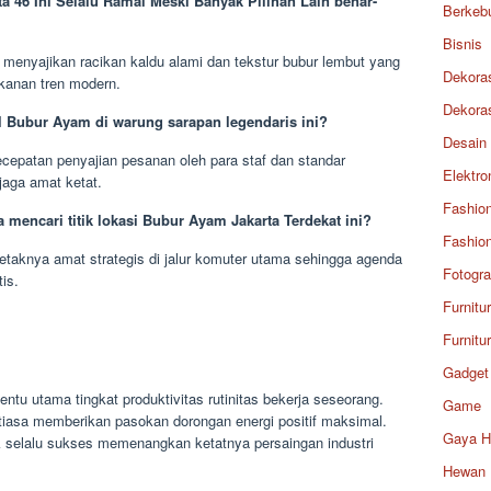
 46 Ini Selalu Ramai Meski Banyak Pilihan Lain benar-
Berkeb
Bisnis
n menyajikan racikan kaldu alami dan tekstur bubur lembut yang
Dekora
akanan tren modern.
Dekora
al Bubur Ayam di warung sarapan legendaris ini?
Desain
ecepatan penyajian pesanan oleh para staf dan standar
Elektro
jaga amat ketat.
Fashio
mencari titik lokasi Bubur Ayam Jakarta Terdekat ini?
Fashio
letaknya amat strategis di jalur komuter utama sehingga agenda
Fotogra
is.
Furnitu
Furnitu
Gadget
u utama tingkat produktivitas rutinitas bekerja seseorang.
Game
tiasa memberikan pasokan dorongan energi positif maksimal.
Gaya H
 selalu sukses memenangkan ketatnya persaingan industri
Hewan