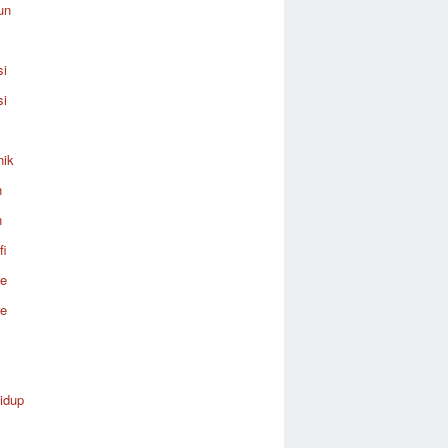
un
si
si
nik
n
n
fi
re
re
idup