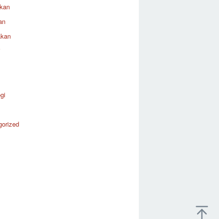
ikan
an
akan
i
gi
gorized