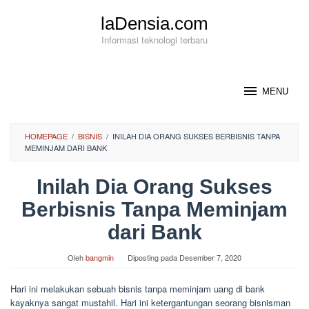
Loncat
laDensia.com
ke
konten
Informasi teknologi terbaru
MENU
HOMEPAGE
/
BISNIS
/
INILAH DIA ORANG SUKSES BERBISNIS TANPA
MEMINJAM DARI BANK
Inilah Dia Orang Sukses
Berbisnis Tanpa Meminjam
dari Bank
Oleh
bangmin
Diposting pada
Desember 7, 2020
Hari ini melakukan sebuah bisnis tanpa meminjam uang di bank
kayaknya sangat mustahil. Hari ini ketergantungan seorang bisnisman