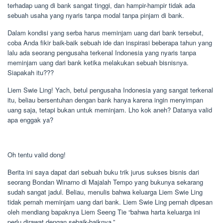
terhadap uang di bank sangat tinggi, dan hampir-hampir tidak ada
sebuah usaha yang nyaris tanpa modal tanpa pinjam di bank.
Dalam kondisi yang serba harus meminjam uang dari bank tersebut,
coba Anda fikir baik-baik sebuah ide dan inspirasi beberapa tahun yang
lalu ada seorang pengusaha terkenal Indonesia yang nyaris tanpa
meminjam uang dari bank ketika melakukan sebuah bisnisnya.
Siapakah itu???
Liem Swie Ling! Yach, betul pengusaha Indonesia yang sangat terkenal
itu, beliau bersentuhan dengan bank hanya karena ingin menyimpan
uang saja, tetapi bukan untuk meminjam. Lho kok aneh? Datanya valid
apa enggak ya?
Oh tentu valid dong!
Berita ini saya dapat dari sebuah buku trik jurus sukses bisnis dari
seorang Bondan Winarno di Majalah Tempo yang bukunya sekarang
sudah sangat jadul. Beliau, menulis bahwa keluarga Liem Swie Ling
tidak pernah meminjam uang dari bank. Liem Swie Ling pernah dipesan
oleh mendiang bapaknya Liem Seeng Tie “bahwa harta keluarga ini
perlu dirawat dengan sebaik-baiknya.”.