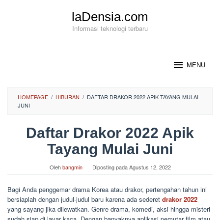
Loncat
laDensia.com
ke
konten
Informasi teknologi terbaru
MENU
HOMEPAGE
/
HIBURAN
/
DAFTAR DRAKOR 2022 APIK TAYANG MULAI
JUNI
Daftar Drakor 2022 Apik
Tayang Mulai Juni
Oleh
bangmin
Diposting pada
Agustus 12, 2022
Bagi Anda penggemar drama Korea atau drakor, pertengahan tahun ini
bersiaplah dengan judul-judul baru karena ada sederet
drakor 2022
yang sayang jika dilewatkan. Genre drama, komedi, aksi hingga misteri
sudah siap di layar kaca. Dengan banyaknya aplikasi pemutar film atau