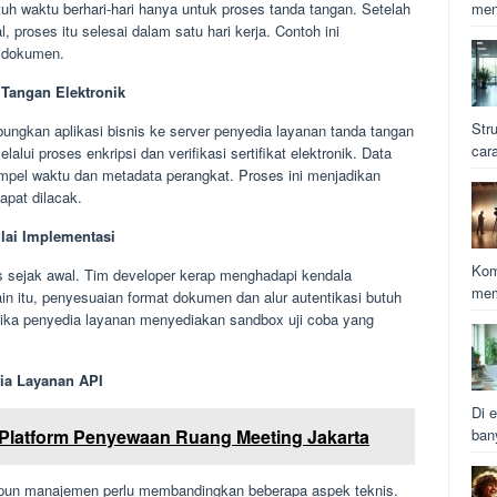
tuh waktu berhari-hari hanya untuk proses tanda tangan. Setelah
men
, proses itu selesai dalam satu hari kerja. Contoh ini
 dokumen.
 Tangan Elektronik
Str
ungkan aplikasi bisnis ke server penyedia layanan tanda tangan
car
alui proses enkripsi dan verifikasi sertifikat elektronik. Data
mpel waktu dan metadata perangkat. Proses ini menjadikan
apat dilacak.
lai Implementasi
Kom
us sejak awal. Tim developer kerap menghadapi kendala
mem
n itu, penyesuaian format dokumen dan alur autentikasi butuh
i jika penyedia layanan menyediakan sandbox uji coba yang
dia Layanan API
Di e
Platform Penyewaan Ruang Meeting Jakarta
ban
pun manajemen perlu membandingkan beberapa aspek teknis.