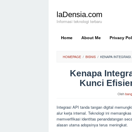
Loncat
ke
laDensia.com
konten
Informasi teknologi terbaru
Home
About Me
Privacy Pol
HOMEPAGE
/
BISNIS
/
KENAPA INTEGRASI 
Kenapa Integra
Kunci Efisi
Oleh
bang
Integrasi API tanda tangan digital memungk
alur kerja internal. Teknologi ini memang
memverifikasi identitas penandatangan secar
alasan utama adopsinya terus meningkat.