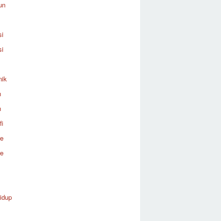
un
si
si
nik
n
n
fi
re
re
idup