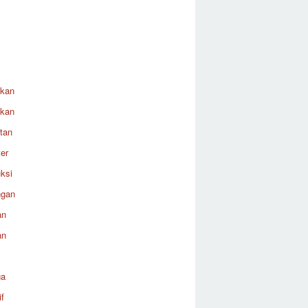
ikan
ikan
tan
er
ksi
ngan
an
an
ga
f