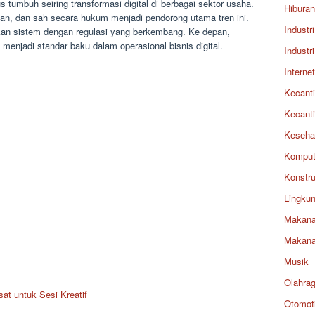
us tumbuh seiring transformasi digital di berbagai sektor usaha.
Hiburan
n, dan sah secara hukum menjadi pendorong utama tren ini.
Industri
kan sistem dengan regulasi yang berkembang. Ke depan,
i menjadi standar baku dalam operasional bisnis digital.
Industri
Internet
Kecant
Kecant
Keseha
Komput
Konstru
Lingku
Makan
Makan
Musik
Olahra
at untuk Sesi Kreatif
Otomoti