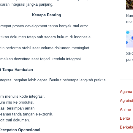
caran integrasi jangka panjang.
Kenapa Penting
Ban
mem
cepat proses development tanpa banyak trial error
ikan dokumen tetap sah secara hukum di Indonesia
in performa stabil saat volume dokumen meningkat
SEO
malkan downtime saat terjadi kendala integrasi
pen
si Tanpa Hambatan
grasi berjalan lebih cepat. Berikut beberapa langkah praktis
Agama
um menulis kode integrasi.
Agroind
m rilis ke produksi.
kasi tersimpan aman.
Anime
bsahan tanda tangan elektronik.
Berita
it trail dokumen.
Berkeb
ecepatan Operasional