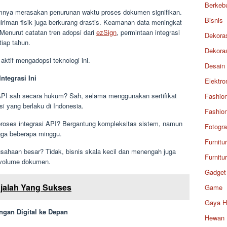
Berkeb
umnya merasakan penurunan waktu proses dokumen signifikan.
Bisnis
iriman fisik juga berkurang drastis. Keamanan data meningkat
Menurut catatan tren adopsi dari
ezSign
, permintaan integrasi
Dekora
tiap tahun.
Dekora
 aktif mengadopsi teknologi ini.
Desain
ntegrasi Ini
Elektro
i API sah secara hukum? Sah, selama menggunakan sertifikat
Fashio
asi yang berlaku di Indonesia.
Fashio
roses integrasi API? Bergantung kompleksitas sistem, namun
Fotogra
gga beberapa minggu.
Furnitu
usahaan besar? Tidak, bisnis skala kecil dan menengah juga
Furnitu
 volume dokumen.
Gadget
jalah Yang Sukses
Game
Gaya H
gan Digital ke Depan
Hewan