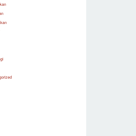
ikan
an
akan
i
gi
gorized