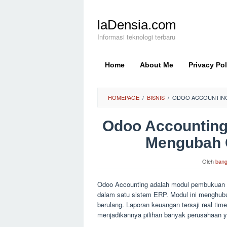
Loncat
ke
laDensia.com
konten
Informasi teknologi terbaru
Home
About Me
Privacy Pol
HOMEPAGE
/
BISNIS
/
ODOO ACCOUNTING:
Odoo Accounting
Mengubah C
Oleh
bang
Odoo Accounting adalah modul pembukuan te
dalam satu sistem ERP. Modul ini menghubu
berulang. Laporan keuangan tersaji real ti
menjadikannya pilihan banyak perusahaan y