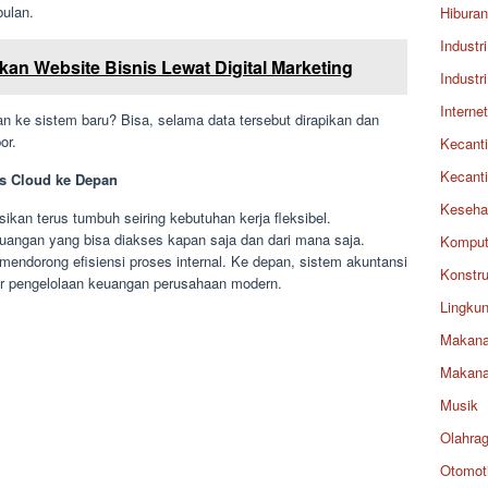
bulan.
Hiburan
Industri
an Website Bisnis Lewat Digital Marketing
Industri
Internet
n ke sistem baru? Bisa, selama data tersebut dirapikan dan
or.
Kecant
Kecant
s Cloud ke Depan
Keseha
ikan terus tumbuh seiring kebutuhan kerja fleksibel.
ngan yang bisa diakses kapan saja dan dari mana saja.
Komput
mendorong efisiensi proses internal. Ke depan, sistem akuntansi
Konstru
sar pengelolaan keuangan perusahaan modern.
Lingku
Makan
Makan
Musik
Olahra
Otomoti