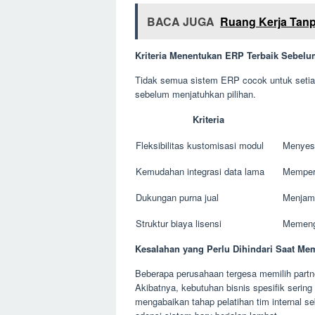
BACA JUGA
Ruang Kerja Tanpa
Kriteria Menentukan ERP Terbaik Sebel
Tidak semua sistem ERP cocok untuk setiap
sebelum menjatuhkan pilihan.
Kriteria
Fleksibilitas kustomisasi modul
Menyesu
Kemudahan integrasi data lama
Memperc
Dukungan purna jual
Menjami
Struktur biaya lisensi
Memenga
Kesalahan yang Perlu Dihindari Saat Me
Beberapa perusahaan tergesa memilih partn
Akibatnya, kebutuhan bisnis spesifik sering
mengabaikan tahap pelatihan tim internal s