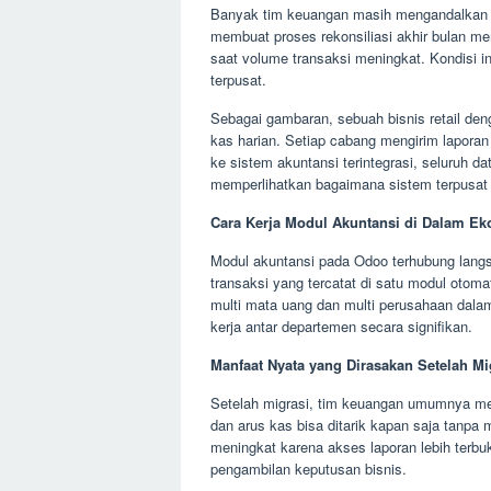
Banyak tim keuangan masih mengandalkan spr
membuat proses rekonsiliasi akhir bulan m
saat volume transaksi meningkat. Kondisi 
terpusat.
Sebagai gambaran, sebuah bisnis retail de
kas harian. Setiap cabang mengirim laporan
ke sistem akuntansi terintegrasi, seluruh da
memperlihatkan bagaimana sistem terpusat m
Cara Kerja Modul Akuntansi di Dalam E
Modul akuntansi pada Odoo terhubung langs
transaksi yang tercatat di satu modul otom
multi mata uang dan multi perusahaan dalam
kerja antar departemen secara signifikan.
Manfaat Nyata yang Dirasakan Setelah Mi
Setelah migrasi, tim keuangan umumnya me
dan arus kas bisa ditarik kapan saja tanpa 
meningkat karena akses laporan lebih terbu
pengambilan keputusan bisnis.