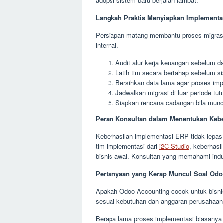
adopsi sistem baru berjalan lambat.
Langkah Praktis Menyiapkan Implementa
Persiapan matang membantu proses migrasi b
internal.
Audit alur kerja keuangan sebelum da
Latih tim secara bertahap sebelum si
Bersihkan data lama agar proses impo
Jadwalkan migrasi di luar periode tu
Siapkan rencana cadangan bila muncu
Peran Konsultan dalam Menentukan Kebe
Keberhasilan implementasi ERP tidak lepas
tim implementasi dari
i2C Studio
, keberhasi
bisnis awal. Konsultan yang memahami ind
Pertanyaan yang Kerap Muncul Soal Odo
Apakah Odoo Accounting cocok untuk bisnis
sesuai kebutuhan dan anggaran perusahaan
Berapa lama proses implementasi biasanya 