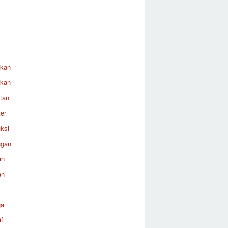
ikan
ikan
tan
er
ksi
ngan
an
an
ga
f