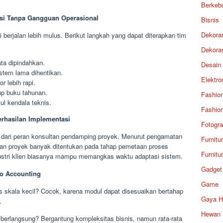
Berkeb
si Tanpa Gangguan Operasional
Bisnis
Dekora
erjalan lebih mulus. Berikut langkah yang dapat diterapkan tim
Dekora
ta dipindahkan.
Desain
stem lama dihentikan.
Elektro
r lebih rapi.
tup buku tahunan.
Fashio
l kendala teknis.
Fashio
rhasilan Implementasi
Fotogra
 dari peran konsultan pendamping proyek. Menurut pengamatan
Furnitu
lan proyek banyak ditentukan pada tahap pemetaan proses
Furnitu
ustri klien biasanya mampu memangkas waktu adaptasi sistem.
Gadget
o Accounting
Game
 skala kecil? Cocok, karena modul dapat disesuaikan bertahap
Gaya H
.
Hewan
berlangsung? Bergantung kompleksitas bisnis, namun rata-rata