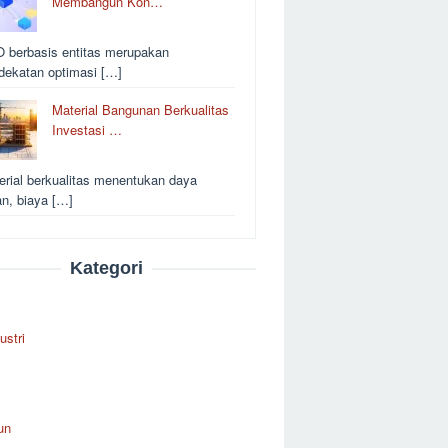
Membangun Kon…
 berbasis entitas merupakan
dekatan optimasi […]
Material Bangunan Berkualitas
Investasi …
erial berkualitas menentukan daya
an, biaya […]
Kategori
ustri
un