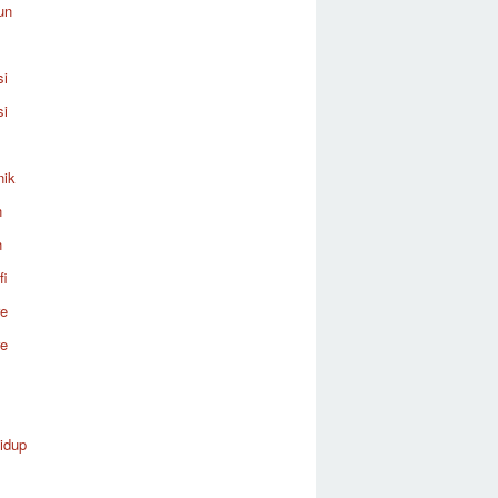
un
si
si
nik
n
n
fi
re
re
idup