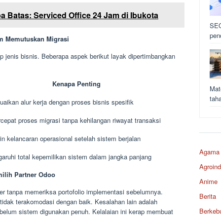
 Batas: Serviced Office 24 Jam di Ibukota
SEO
pen
um Memutuskan Migrasi
 jenis bisnis. Beberapa aspek berikut layak dipertimbangkan
Kenapa Penting
Mat
tah
aikan alur kerja dengan proses bisnis spesifik
epat proses migrasi tanpa kehilangan riwayat transaksi
n kelancaran operasional setelah sistem berjalan
Agama
ruhi total kepemilikan sistem dalam jangka panjang
Agroind
milih Partner Odoo
Anime
er tanpa memeriksa portofolio implementasi sebelumnya.
Berita
 tidak terakomodasi dengan baik. Kesalahan lain adalah
Berkeb
ebelum sistem digunakan penuh. Kelalaian ini kerap membuat