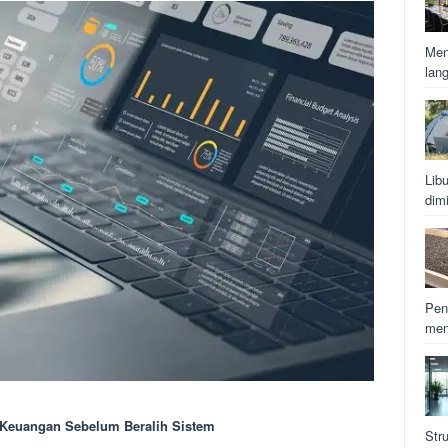
Men
lan
Lib
dim
Pen
men
 Keuangan Sebelum Beralih Sistem
Str