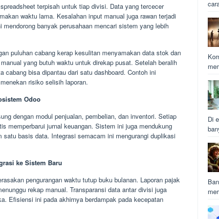
car
eadsheet terpisah untuk tiap divisi. Data yang tercecer
emakan waktu lama. Kesalahan input manual juga rawan terjadi
ini mendorong banyak perusahaan mencari sistem yang lebih
ngan puluhan cabang kerap kesulitan menyamakan data stok dan
Kom
 manual yang butuh waktu untuk direkap pusat. Setelah beralih
mem
ta cabang bisa dipantau dari satu dashboard. Contoh ini
enekan risiko selisih laporan.
kosistem Odoo
ung dengan modul penjualan, pembelian, dan inventori. Setiap
Di e
atis memperbarui jurnal keuangan. Sistem ini juga mendukung
ban
 satu basis data. Integrasi semacam ini mengurangi duplikasi
grasi ke Sistem Baru
rasakan pengurangan waktu tutup buku bulanan. Laporan pajak
Ban
menunggu rekap manual. Transparansi data antar divisi juga
mem
ka. Efisiensi ini pada akhirnya berdampak pada kecepatan