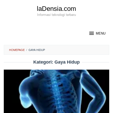
Loncat
laDensia.com
ke
konten
Informasi teknologi terbaru
MENU
HOMEPAGE
/
GAYA HIDUP
Kategori:
Gaya Hidup