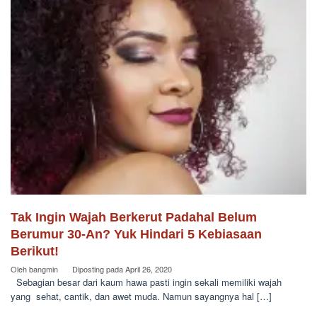
Tak Ingin Wajah Berkerut Padahal Belum
Berumur 30-An? Yuk Hindari 5 Kebiasaan
Berikut!
Oleh
bangmin
Diposting pada
April 26, 2020
Sebagian besar dari kaum hawa pasti ingin sekali memiliki wajah
yang sehat, cantik, dan awet muda. Namun sayangnya hal […]